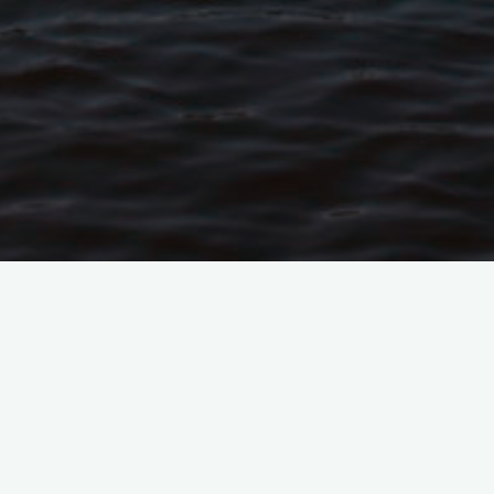
⚠️
Infor­ma­tion impor­tante ⚠️
Suite à un arrêté munic­i­pal de la Ville de Vire Nor­
con­tact avec l’eau sont tem­po­raire­ment interdite
Les activ­ités en
péda­lo
et en
bateau rigide à v