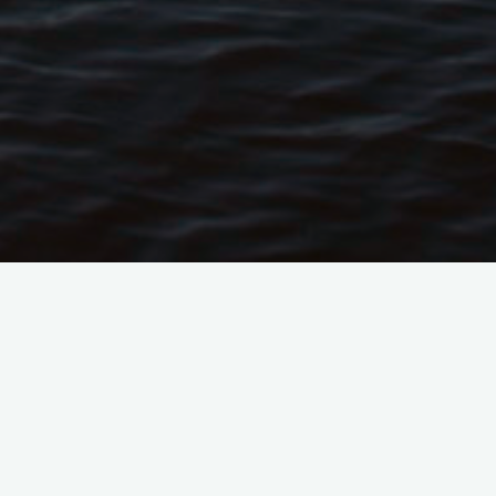
un
ts