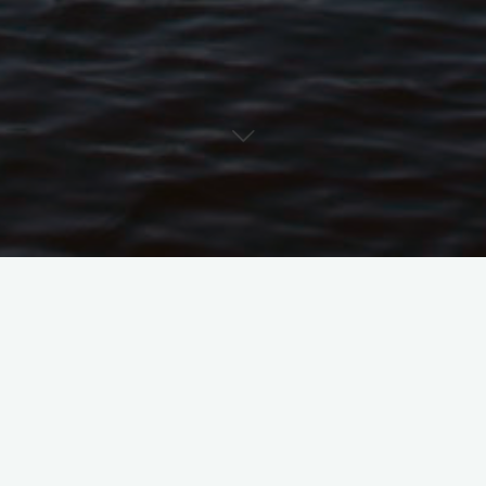
mandie, la baig­nade ain­si que les activ­ités nau­tiques impli­quant 
s.
oile
restent toute­fois autorisées, à con­di­tion que les par­tic­i­pan